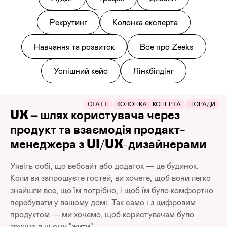
Рекрутинг
Колонка експерта
Навчання та розвиток
Все про Zeeks
Успішний кейс
Лінкбілдінг
СТАТТІ
КОЛОНКА ЕКСПЕРТА
ПОРАДИ
UX – шлях користувача через
продукт та взаємодія продакт-
менеджера з UI/UX-дизайнерами
Уявіть собі, що вебсайт або додаток — це будинок.
Коли ви запрошуєте гостей, ви хочете, щоб вони легко
знайшли все, що їм потрібно, і щоб їм було комфортно
перебувати у вашому домі. Так само і з цифровим
продуктом — ми хочемо, щоб користувачам було
зручно в ньому "жити".