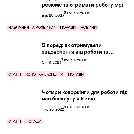
резюме та отримати роботу мрії
3 хв на читання
Бер 20, 2023
НАВЧАННЯ ТА РОЗВИТОК
ПОРАДИ
НОВИНИ
9 порад: як отримувати
задоволення від роботи та
уникнути вигорання
7 хв на читання
Січ 11, 2023
СТАТТІ
КОЛОНКА ЕКСПЕРТА
ПОРАДИ
Чотири коворкінги для роботи під
час блекауту в Києві
4 хв на читання
Лис 25, 2022
СТАТТІ
ПОРАДИ