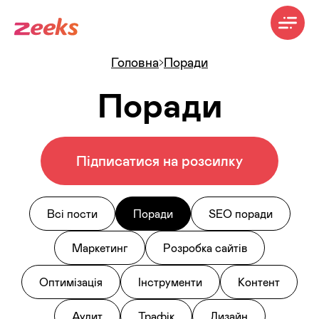
Головна
Поради
Поради
Підписатися на розсилку
Всі пости
Поради
SEO поради
Маркетинг
Розробка сайтів
Оптимізація
Інструменти
Контент
Аудит
Трафік
Дизайн