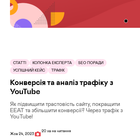
СТАТТІ
КОЛОНКА ЕКСПЕРТА
SEO ПОРАДИ
УСПІШНИЙ КЕЙС
ТРАФІК
Конверсія та аналіз трафіку з
YouTube
Як підвищити трастовість сайту, покращити
EEAT та збільшити конверсії? Через трафік з
YouTube!
20 хв на читання
Жов 24, 2023