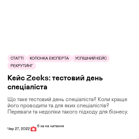
СТАТТІ
КОЛОНКА ЕКСПЕРТА
УСПІШНИЙ КЕЙС
РЕКРУТИНГ
Кейс Zeeks: тестовий день
спеціаліста
Що таке тестовий день спеціаліста? Коли краще
його проводити та для яких спеціалістів?
Переваги та недоліки такого підходу для бізнесу.
6 хв на читання
Чер 27, 2022