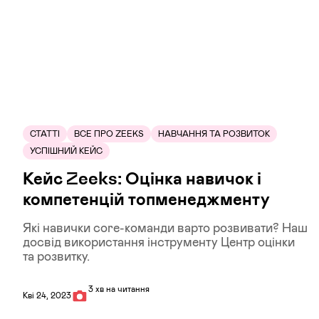
СТАТТІ
ВСЕ ПРО ZEEKS
НАВЧАННЯ ТА РОЗВИТОК
УСПІШНИЙ КЕЙС
Кейс Zeeks: Оцінка навичок і
компетенцій топменеджменту
Які навички core-команди варто розвивати? Наш
досвід використання інструменту Центр оцінки
та розвитку.
3 хв на читання
Кві 24, 2023