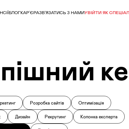
НСІЇ
БЛОГ
КАР’ЄРА
ЗВ’ЯЗАТИСЬ З НАМИ
УВІЙТИ ЯК СПЕЦІАЛ
пішний к
ркетинг
Розробка сайтів
Оптимізація
к
Дизайн
Рекрутинг
Колонка експерта