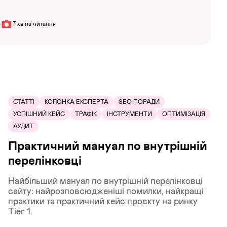
3
7 хв на читання
СТАТТІ
КОЛОНКА ЕКСПЕРТА
SEO ПОРАДИ
УСПІШНИЙ КЕЙС
ТРАФІК
ІНСТРУМЕНТИ
ОПТИМІЗАЦІЯ
АУДИТ
Практичний мануал по внутрішній
перелінковці
Найбільший мануал по внутрішній перелінковці
сайту: найрозповсюдженіші помилки, найкращі
практики та практичний кейс проєкту на ринку
Tier 1.