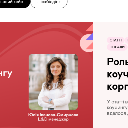
ішний кейс
Лінкбілдінг
СТАТТІ
ПОРАДИ
Роль
коуч
корп
У статті
коучингу 
вдалося 