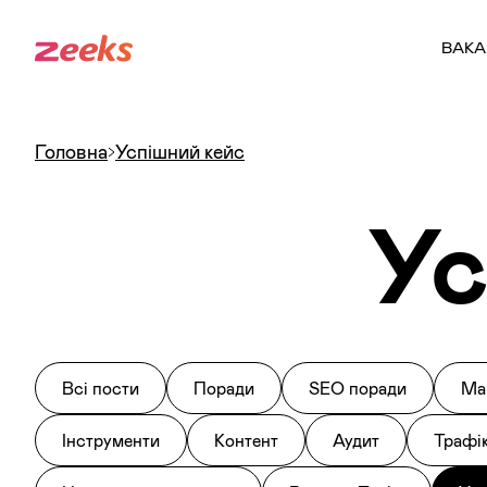
ВАКА
Головна
Успішний кейс
Ус
Всі пости
Поради
SEO поради
Ма
Інструменти
Контент
Аудит
Трафі