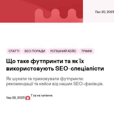
Лис 20, 202
СТАТТІ
SEO ПОРАДИ
УСПІШНИЙ КЕЙС
ТРАФІК
Що таке футпринти та як їх
використовують SEO-спеціалісти
Як шукати та приховувати футпринти:
рекомендації та кейси від наших SEO-фахівців.
7 хв на читання
Чер 28, 2023