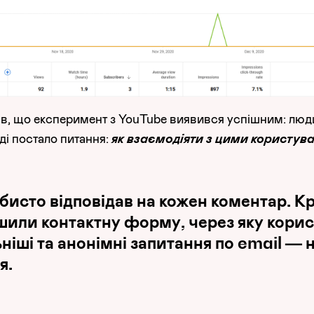
мів, що експеримент з YouTube виявився успішним: люди
оді постало питання:
як взаємодіяти з цими користув
бисто відповідав на кожен коментар. Кр
шили контактну форму, через яку кори
ніші та анонімні запитання по email — н
я.