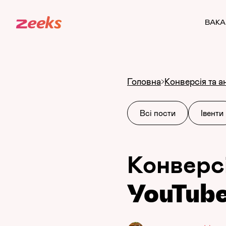
ВАКА
Головна
Конверсія та а
Всі пости
Івенти
Конверсі
YouTub