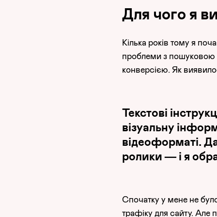
Для чого я в
Кілька років тому я по
проблеми з пошуковою о
конверсією. Як виявило
Текстові інструк
візуальну інформ
відеоформаті. Да
ролики — і я обр
Спочатку у мене не бул
трафіку для сайту. Але 