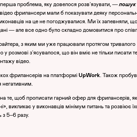
 перша проблема, яку довелося розв’язувати, —
пошук
у відео фрилансери мали б показувати деяку персональ
виконавців на це не погоджувалися. Ми їх запевняли, 
дані — але все одно було складно домовитися про спів
райтера, з яким ми уже працювали протягом тривалого
 у розмові з’ясувалося, що він вміє не тільки писати те
нтажу відео.
ькох фрилансерів на платформі
UpWork
. Також пробу
я негативним.
 на те, щоб прописати гарний офер для фрилансерів, я
і», викликає у виконавців мінімум питань та розвіює їх
 з 5–6 разу.