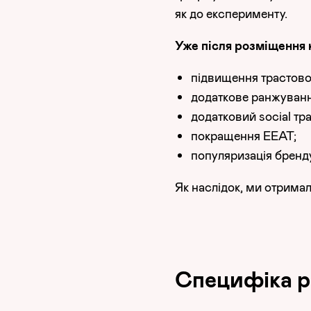
як до експерименту.
Уже після розміщення 
підвищення трастовос
додаткове ранжування
додатковий social тра
покращення EEAT;
популяризація бренду
Як наслідок, ми отримал
Специфіка р