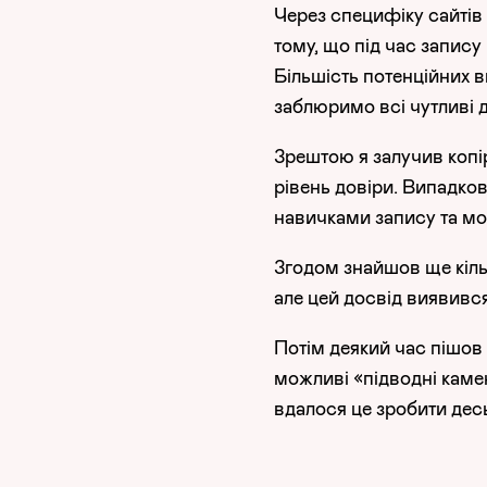
Через специфіку сайтів
тому, що під час запис
Більшість потенційних 
заблюримо всі чутливі 
Зрештою я залучив копі
рівень довіри. Випадково
навичками запису та мо
Згодом знайшов ще кіл
але цей досвід виявивс
Потім деякий час пішов
можливі «підводні камен
вдалося це зробити десь