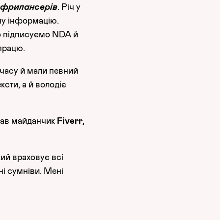
 фрилансерів
. Річ у
ну інформацію.
що підписуємо NDA й
працю.
 часу й мали певний
ксти, а й володіє
вав майданчик
Fiverr
,
кий враховує всі
ні сумніви. Мені