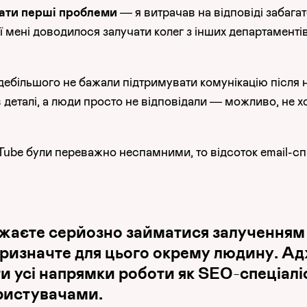
ати перші проблеми
— я витрачав на відповіді забагат
ї мені доводилося залучати колег з інших департаментів
здебільшого не бажали підтримувати комунікацію після 
деталі, а люди просто не відповідали — можливо, не хо
uTube були переважно неспамними, то відсоток email-с
жаєте серйозно займатися залученням 
призначте для цього окрему людину. Ад
и усі напрямки роботи як SEO-спеціалі
ористувачами.