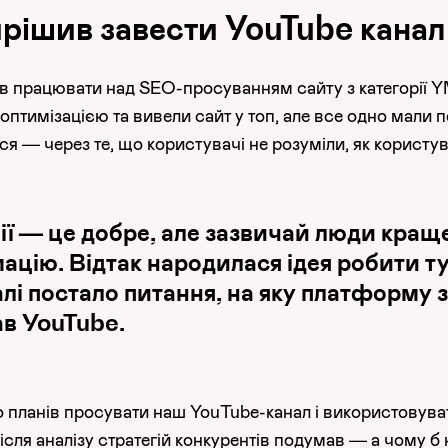
ирішив завести YouTube канал
чав працювати над SEO-просуванням сайту з категорії 
птимізацією та вивели сайт у топ, але все одно мали п
ся — через те, що користувачі не розуміли, як користу
ції — це добре, але зазвичай люди кра
ацію. Відтак народилася ідея робити ту
лі постало питання, на яку платформу
ав YouTube.
о планів просувати наш YouTube-канал і використовува
після аналізу стратегій конкурентів подумав — а чому б