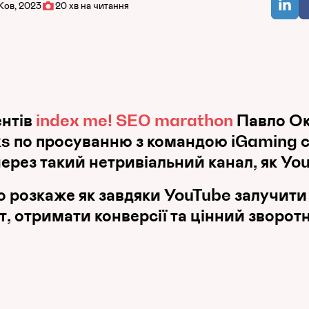
Жов, 2023
20 хв на читання
ентів
index me! SEO marathon
Павло Ок
ks по просуванню з командою iGaming с
ерез такий нетривіальний канал, як Yo
ло розкаже як завдяки YouTube залучити
, отримати конверсії та цінний зворотні