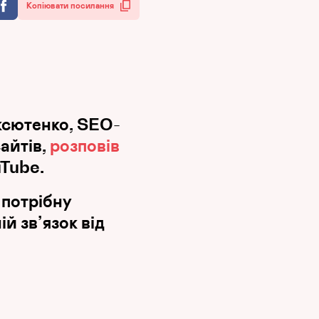
Копіювати посилання
сютенко, SEO-
айтів,
розповів
uTube.
 потрібну
й зв’язок від