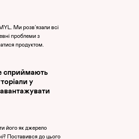
YMYL. Ми розв’язали всі
евні проблеми з
ватися продуктом.
ще сприймають
торіали у
 завантажувати
ти його як джерело
 ні? Поставився до цього