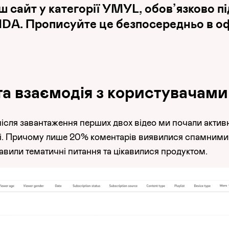
 сайт у категорії YMYL, обов’язково пі
A. Прописуйте це безпосередньо в оф
та взаємодія з користувачами
після завантаження перших двох відео ми почали актив
рі. Причому лише 20% коментарів виявилися спамними
авили тематичні питання та цікавилися продуктом.