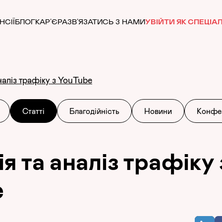
НСІЇ
БЛОГ
КАР’ЄРА
ЗВ’ЯЗАТИСЬ З НАМИ
УВІЙТИ ЯК СПЕЦІАЛ
наліз трафіку з YouTube
Статті
Благодійність
Новини
Конфер
я та аналіз трафіку 
e