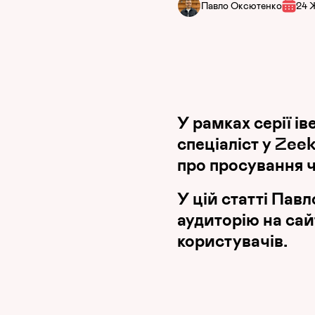
Павло Оксютенко
24 
У рамках серії ів
спеціаліст у Zee
про просування ч
У цій статті Пав
аудиторію на сайт
користувачів.