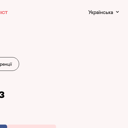
Українська
ІСТ
енції
з