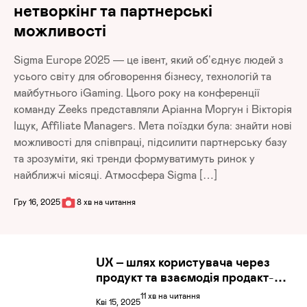
нетворкінг та партнерські
можливості
Sigma Europe 2025 — це івент, який об’єднує людей з
усього світу для обговорення бізнесу, технологій та
майбутнього iGaming. Цього року на конференції
команду Zeeks представляли Аріанна Моргун і Вікторія
Іщук, Affiliate Managers. Мета поїздки була: знайти нові
можливості для співпраці, підсилити партнерську базу
та зрозуміти, які тренди формуватимуть ринок у
найближчі місяці. Атмосфера Sigma […]
Гру 16, 2025
8 хв на читання
UX – шлях користувача через
продукт та взаємодія продакт-
менеджера з UI/UX-дизайнерами
11 хв на читання
Кві 15, 2025