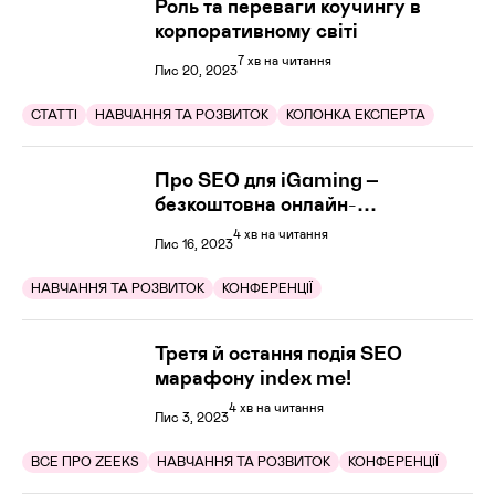
Роль та переваги коучингу в
корпоративному світі
7 хв на читання
Лис 20, 2023
СТАТТІ
НАВЧАННЯ ТА РОЗВИТОК
КОЛОНКА ЕКСПЕРТА
Про SEO для iGaming –
безкоштовна онлайн-
конференція
4 хв на читання
Лис 16, 2023
НАВЧАННЯ ТА РОЗВИТОК
КОНФЕРЕНЦІЇ
Третя й остання подія SEO
марафону index me!
4 хв на читання
Лис 3, 2023
ВСЕ ПРО ZEEKS
НАВЧАННЯ ТА РОЗВИТОК
КОНФЕРЕНЦІЇ