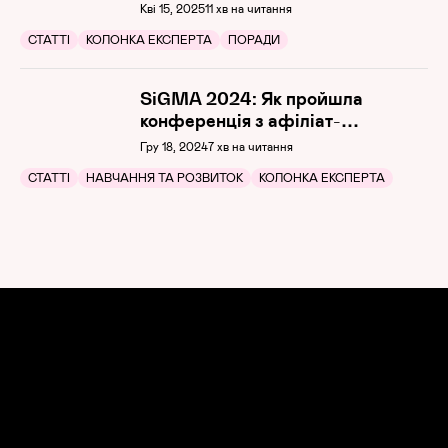
менеджера з UI/UX-дизайнерами
Кві 15, 2025
11 хв на читання
СТАТТІ
КОЛОНКА ЕКСПЕРТА
ПОРАДИ
SiGMA 2024: Як пройшла
конференція з афіліат-
маркетингу
Гру 18, 2024
7 хв на читання
СТАТТІ
НАВЧАННЯ ТА РОЗВИТОК
КОЛОНКА ЕКСПЕРТА