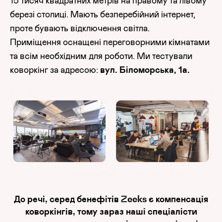
15 тисяч квадратних метрів на правому та лівому
березі столиці. Мають безперебійний інтернет,
проте бувають відключення світла.
Приміщення оснащені переговорними кімнатами
та всім необхідним для роботи. Ми тестували
коворкінг за адресою:
вул. Біломорська, 1а.
До речі, серед бенефітів Zeeks є компенсація
коворкінгів, тому зараз наші спеціалісти