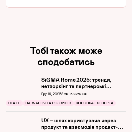
Тобі також може
сподобатись
SiGMA Rome 2025: тренди,
нетворкінг та партнерські
можливості
Гру 16, 2025
8 хв на читання
СТАТТІ
НАВЧАННЯ ТА РОЗВИТОК
КОЛОНКА ЕКСПЕРТА
UX – шлях користувача через
продукт та взаємодія продакт-