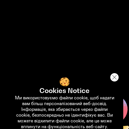
STANDWITHUKRAINE
Support the Armed Forces of
Ukraine
Support the fund "Come Back Alive"
Cookies Notice
Ми використовуємо файли cookie, щоб надати
вам більш персоналізований веб-досвід.
Інформація, яка збирається через файли
cookie, безпосередньо не ідентифікує вас. Ви
можете відхилити файли cookie, але це може
вплинути на функціональність веб-сайту.