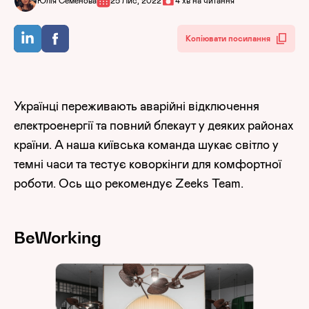
Юлія Семенова
25 Лис, 2022
4 хв на читання
Копіювати посилання
Українці переживають аварійні відключення
електроенергії та повний блекаут у деяких районах
країни. А наша київська команда шукає світло у
темні часи та тестує коворкінги для комфортної
роботи. Ось що рекомендує Zeeks Team.
BeWorking