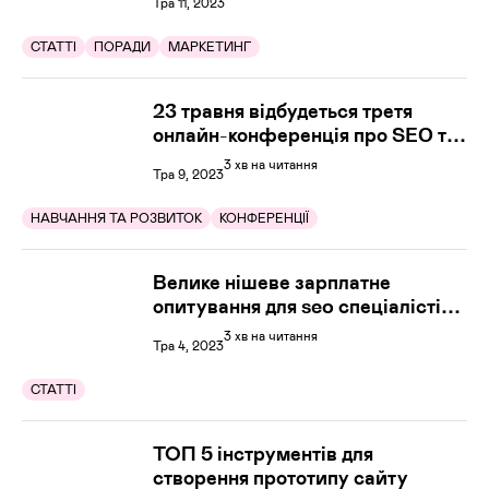
Тра 11, 2023
СТАТТІ
ПОРАДИ
МАРКЕТИНГ
23 травня відбудеться третя
онлайн-конференція про SEO та
LinkBuilding
3 хв на читання
Тра 9, 2023
НАВЧАННЯ ТА РОЗВИТОК
КОНФЕРЕНЦІЇ
Велике нішеве зарплатне
опитування для seo спеціалістів
та affiliate менеджерів
3 хв на читання
Тра 4, 2023
СТАТТІ
ТОП 5 інструментів для
створення прототипу сайту