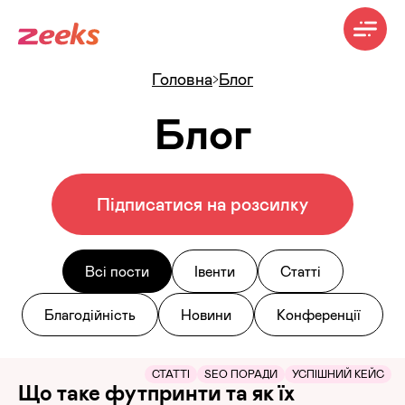
Головна
Блог
Блог
Підписатися на розсилку
Всі пости
Івенти
Статті
Благодійність
Новини
Конференції
СТАТТІ
SEO ПОРАДИ
УСПІШНИЙ КЕЙС
Що таке футпринти та як їх