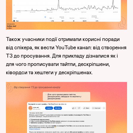
Також учасники події отримали корисні поради
від спікера, як вести YouTube канал: від створення
ТЗ до просування. Для прикладу дізналися як і
для чого прописувати тайтли, дескріпшени,
ківордси та хештеги у дескріпшенах.