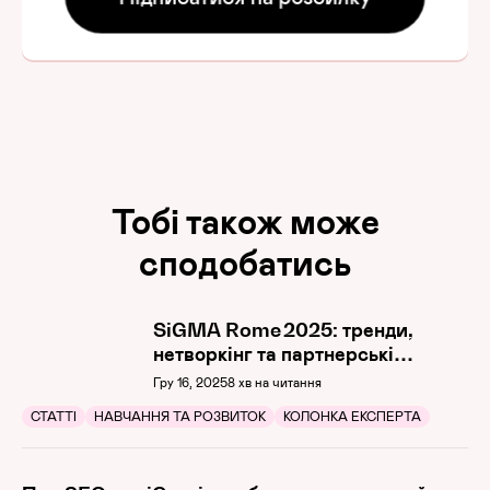
Тобі також може
сподобатись
SiGMA Rome 2025: тренди,
нетворкінг та партнерські
можливості
Гру 16, 2025
8 хв на читання
СТАТТІ
НАВЧАННЯ ТА РОЗВИТОК
КОЛОНКА ЕКСПЕРТА