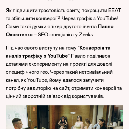
Як підвищити трастовість сайту, покращити EEAT
та збільшити конверсії? Через трафік з YouTube!
Саме такої думки спікер другого івента
Павло
Оксютенко
– SEO-спеціаліст у Zeeks.
Під час свого виступу на тему “
Конверсія та
аналіз трафіку з YouTube
” Павло поділився
деталями експерименту на проєкті для доволі
специфічного гео. Через такий нетривіальний
канал, як YouTube, йому вдалося залучити
потрібну авдиторію на сайт, отримати конверсії та
цінний зворотній зв’язок від користувачів.