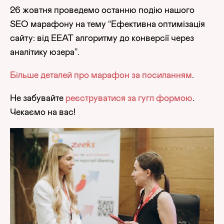
26 жовтня проведемо останню подію нашого
SEO марафону на тему “Ефективна оптимізація
сайту: від EEAT алгоритму до конверсії через
аналітику юзера”.
Більше деталей про марафон за посиланням
.
Не забувайте
реєструватися за гугл формою
.
Чекаємо на вас!