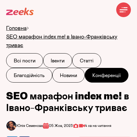
Головна
SEO марафон index me! в Івано-Франківську
триває
Всі пости
Івенти
Статті
Благодійність
Новини
Конференції
SEO марафон index me! в
Івано-Франківську триває
Юлія Семенова
05 Жов, 2023
4 хв на читання