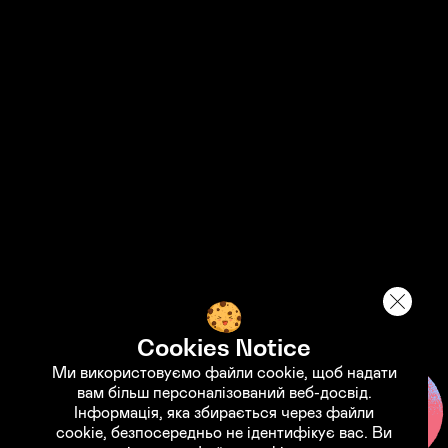
STANDWITHUKRAINE
Support the Armed Forces of
Ukraine
Support the fund "Come Back Alive"
Cookies Notice
Ми використовуємо файли cookie, щоб надати
вам більш персоналізований веб-досвід.
Інформація, яка збирається через файли
cookie, безпосередньо не ідентифікує вас. Ви