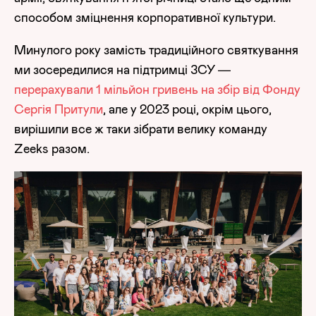
способом зміцнення корпоративної культури.
Минулого року замість традиційного святкування
ми зосередилися на підтримці ЗСУ —
перерахували 1 мільйон гривень на збір від Фонду
Сергія Притули
, але у 2023 році, окрім цього,
вирішили все ж таки зібрати велику команду
Zeeks разом.