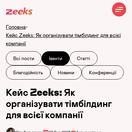
Головна
Кейс Zeeks: Як організувати тімбілдинг для всієї
компанії
Всі пости
Івенти
Статті
Благодійність
Новини
Конференції
Кейс Zeeks: Як
організувати тімбілдинг
для всієї компанії