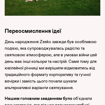
Переосмислення ідеї
День народження Zeeks завжди був особливою
подією, яка супроводжувалась радістю та
святковою атмосферою, але в умовах війни цей
день має інші кольори та настрій. Саме тому для
ювілейної річниці ми вирішили відмовитись від
традиційного формату корпоративу та гучної
вечірки і замість цього почали шукали
альтернативні варіанти святкування.
Нашим головним завданням було
об’єднати
всю компанію, яка під час повномасштабної