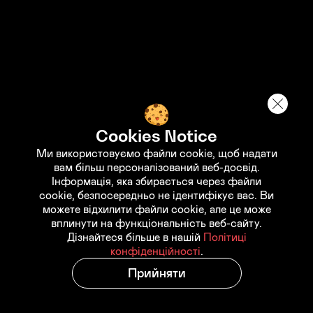
Вакансії
Блог
Кар’єра
Зв’язатись з нами
Умови використання
Політика конфіденційності
Cookies Notice
Ми використовуємо файли cookie, щоб надати
вам більш персоналізований веб-досвід.
Інформація, яка збирається через файли
STANDWITHUKRAINE
cookie, безпосередньо не ідентифікує вас. Ви
можете відхилити файли cookie, але це може
вплинути на функціональність веб-сайту.
Support the Armed Forces of
Дізнайтеся більше в нашій
Політиці
конфіденційності
.
Ukraine
Support the fund "Come Back Alive"
Прийняти