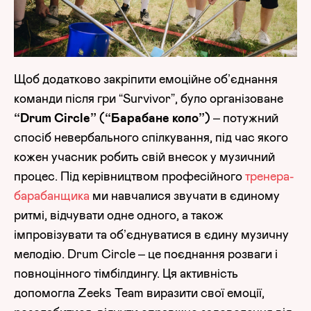
Щоб додатково закріпити емоційне об’єднання
команди після гри “Survivor”, було організоване
“Drum Circle” (“Барабане коло”)
– потужний
спосіб невербального спілкування, під час якого
кожен учасник робить свій внесок у музичний
процес. Під керівництвом професійного
тренера-
барабанщика
ми навчалися звучати в єдиному
ритмі, відчувати одне одного, а також
імпровізувати та об’єднуватися в єдину музичну
мелодію. Drum Circle – це поєднання розваги і
повноцінного тімбілдингу. Ця активність
допомогла Zeeks Team виразити свої емоції,