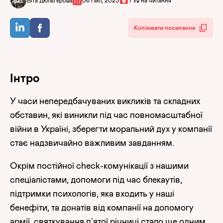
Віта Дюльгерова
06 Лип, 2023
7 хв на читання
Копіювати посилання
Інтро
У часи непередбачуваних викликів та складних
обставин, які виникли під час повномасштабної
війни в Україні, зберегти моральний дух у компанії
стає надзвичайно важливим завданням.
Окрім постійної check-комунікації з нашими
спеціалістами, допомоги під час блекаутів,
підтримки психологів, яка входить у наші
бенефіти, та донатів від компанії на допомогу
армії, святкування п’ятої річниці стало ще одним